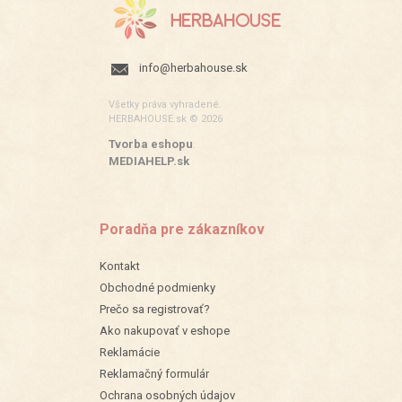
info@herbahouse.sk
Všetky práva vyhradené.
HERBAHOUSE.sk © 2026
Tvorba eshopu
:
MEDIAHELP.sk
Poradňa pre zákazníkov
Kontakt
Obchodné podmienky
Prečo sa registrovať?
Ako nakupovať v eshope
Reklamácie
Reklamačný formulár
Ochrana osobných údajov