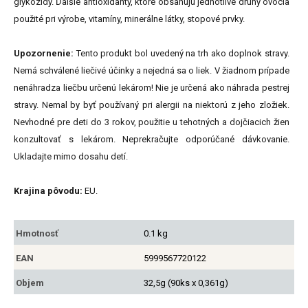
glykozidy. Ďalšie antioxidanty, ktoré obsahujú jednotlivé druhy ovocia
použité pri výrobe, vitamíny, minerálne látky, stopové prvky.
Upozornenie:
Tento produkt bol uvedený na trh ako doplnok stravy.
Nemá schválené liečivé účinky a nejedná sa o liek. V žiadnom prípade
nenáhradza liečbu určenú lekárom! Nie je určená ako náhrada pestrej
stravy. Nemal by byť používaný pri alergii na niektorú z jeho zložiek.
Nevhodné pre deti do 3 rokov, použitie u tehotných a dojčiacich žien
konzultovať s lekárom. Neprekračujte odporúčané dávkovanie.
Ukladajte mimo dosahu detí.
Krajina pôvodu:
EU.
Hmotnosť
0.1 kg
EAN
5999567720122
Objem
32,5g (90ks x 0,361g)