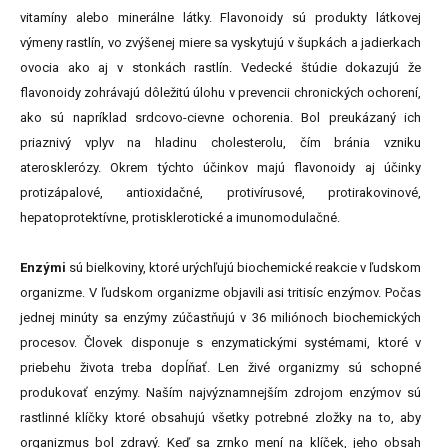
vitamíny alebo minerálne látky. Flavonoidy sú produkty látkovej
výmeny rastlín, vo zvýšenej miere sa vyskytujú v šupkách a jadierkach
ovocia ako aj v stonkách rastlín. Vedecké štúdie dokazujú že
flavonoidy zohrávajú dôležitú úlohu v prevencii chronických ochorení,
ako sú napríklad srdcovo-cievne ochorenia. Bol preukázaný ich
priaznivý vplyv na hladinu cholesterolu, čím bránia vzniku
aterosklerózy. Okrem týchto účinkov majú flavonoidy aj účinky
protizápalové, antioxidačné, protivírusové, protirakovinové,
hepatoprotektívne, protisklerotické a imunomodulačné.
Enzými
sú bielkoviny, ktoré urýchľujú biochemické reakcie v ľudskom
organizme. V ľudskom organizme objavili asi tritisíc enzýmov. Počas
jednej minúty sa enzýmy zúčastňujú v 36 miliónoch biochemických
procesov. Človek disponuje s enzymatickými systémami, ktoré v
priebehu života treba dopĺňať. Len živé organizmy sú schopné
produkovať enzýmy. Naším najvýznamnejším zdrojom enzýmov sú
rastlinné klíčky ktoré obsahujú všetky potrebné zložky na to, aby
organizmus bol zdravý. Keď sa zrnko mení na klíček, jeho obsah