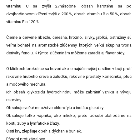
vitamínu C sa zvýši 27násobne, obsah karoténu sa po
dvojhodinovom klíčení zvýši o 200 %, obsah vitamínu B o 50 %, obsah
vitamínu E o 120 %.
Čierne a červené ríbezle, čerešňa, hrozno, slivky, jablká, ostružiny sú
veľmi bohaté na aromatické zlúčeniny, ktorých veľkú skupinu tvoria
deriváty fenolu. K týmto zlúčeninám môžeme zaradiť aj flavonoidy.
O klíčkoch brokolice sa hovorí ako o najúčinnejšej rastline v boji proti
rakovine hrubého čreva a žalúdku, rakovine prostaty, konečníka, pľúc
a močového mechúra.
Ich obsah glykozidu hydrochinónu môže zabrániť vzniku a vývoju
rakoviny.
Obsahuje veľké množstvo chlorofylu a inolátu glukózy.
Obsahuje toľko vápnika, ako mlieko, preto pôsobí blahodárne na
kosti, zuby a lymfatické žľazy.
Čistí krv, zlepšuje obeh a dýchanie buniek.
Pôsobí protizápalovo.