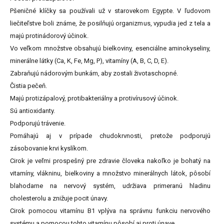
Pšeničné klíčky sa používali už v starovekom Egypte. V ľudovom
liečiteľstve boli známe, že posilňujú organizmus, vypudia jed z tela a
majú protinádorový účinok.
Vo veľkom množstve obsahujú bielkoviny, esenciálne aminokyseliny,
minerálne látky (Ca, K, Fe, Mg, P), vitamíny (A, B, C, D, E).
Zabraňujú nádorovým bunkám, aby zostali životaschopné.
Čistia pečeň.
Majú protizápalový, protibakteriálny a protivírusový účinok.
Sú antioxidanty.
Podporujú trávenie.
Pomáhajú aj v prípade chudokrvnosti, pretože podporujú
zásobovanie krvi kyslíkom.
Cirok je veľmi prospešný pre zdravie človeka nakoľko je bohatý na
vitamíny, vlákninu, bielkoviny a množstvo minerálnych látok, pôsobí
blahodarne na nervový systém, udržiava primeranú hladinu
cholesterolu a znižuje pocit únavy.
Cirok pomocou vitamínu B1 vplýva na správnu funkciu nervového
systému a pomocou tohto vitamínu pôsobí aj proti únave.