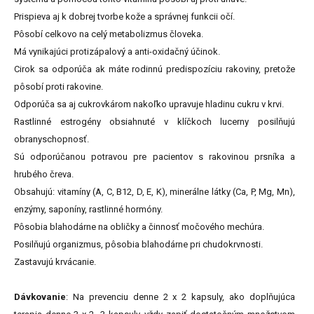
Prispieva aj k dobrej tvorbe kože a správnej funkcii očí.
Pôsobí celkovo na celý metabolizmus človeka.
Má vynikajúci protizápalový a anti-oxidačný účinok.
Cirok sa odporúča ak máte rodinnú predispozíciu rakoviny, pretože
pôsobí proti rakovine.
Odporúča sa aj cukrovkárom nakoľko upravuje hladinu cukru v krvi.
Rastlinné estrogény obsiahnuté v klíčkoch lucerny posilňujú
obranyschopnosť.
Sú odporúčanou potravou pre pacientov s rakovinou prsníka a
hrubého čreva.
Obsahujú: vitamíny (A, C, B12, D, E, K), minerálne látky (Ca, P, Mg, Mn),
enzýmy, saponíny, rastlinné hormóny.
Pôsobia blahodárne na obličky a činnosť močového mechúra.
Posilňujú organizmus, pôsobia blahodárne pri chudokrvnosti.
Zastavujú krvácanie.
Dávkovanie
: Na prevenciu denne 2 x 2 kapsuly, ako doplňujúca