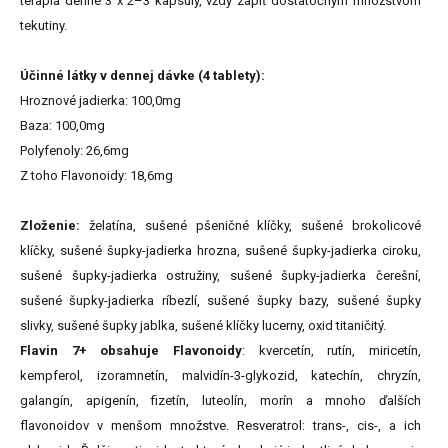
terapia denne 3 x 2–3 kapsuly, vždy zapiť dostatočným množstvom
tekutiny.
Účinné látky v dennej dávke (4 tablety):
Hroznové jadierka: 100,0mg
Baza: 100,0mg
Polyfenoly: 26,6mg
Z toho Flavonoidy: 18,6mg
Zloženie:
želatína, sušené pšeničné klíčky, sušené brokolicové
klíčky, sušené šupky-jadierka hrozna, sušené šupky-jadierka ciroku,
sušené šupky-jadierka ostružiny, sušené šupky-jadierka čerešní,
sušené šupky-jadierka ríbezlí, sušené šupky bazy, sušené šupky
slivky, sušené šupky jablka, sušené klíčky lucerny, oxid titaničitý.
Flavin 7+ obsahuje Flavonoidy
: kvercetín, rutín, miricetín,
kempferol, izoramnetín, malvidín-3-glykozid, katechín, chryzín,
galangín, apigenín, fizetín, luteolín, morín a mnoho ďalších
flavonoidov v menšom množstve. Resveratrol: trans-, cis-, a ich