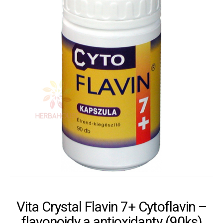
Vita Crystal Flavin 7+ Cytoflavin –
flavonoidy a antioxidanty (90ks)