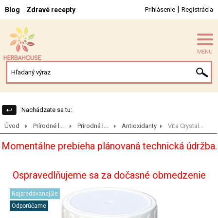
|
Blog
Zdravé recepty
Prihlásenie
Registrácia
MENU
Nachádzate sa tu:
Úvod
Prírodné l...
Prírodná l...
Antioxidanty
Vita Crystal...
Momentálne prebieha plánovaná technická údržba.
Ospravedlňujeme sa za dočasné obmedzenie
Najpredávanejšie
Odporúčame