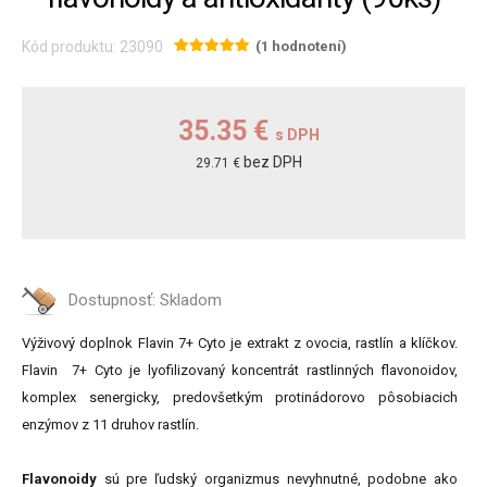
Kód produktu: 23090
(1 hodnotení)
35.35 €
s DPH
bez DPH
29.71 €
Dostupnosť:
Skladom
Výživový doplnok Flavin 7+ Cyto je extrakt z ovocia, rastlín a klíčkov.
Flavin 7+ Cyto je lyofilizovaný koncentrát rastlinných flavonoidov,
komplex senergicky, predovšetkým protinádorovo pôsobiacich
enzýmov z 11 druhov rastlín.
Flavonoidy
sú pre ľudský organizmus nevyhnutné, podobne ako