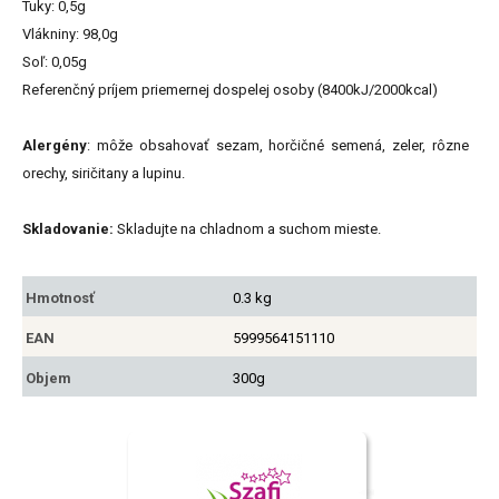
Tuky: 0,5g
Vlákniny: 98,0g
Soľ: 0,05g
Referenčný príjem priemernej dospelej osoby (8400kJ/2000kcal)
Alergény
: môže obsahovať sezam, horčičné semená, zeler, rôzne
orechy, siričitany a lupinu.
Skladovanie:
Skladujte na chladnom a suchom mieste.
Hmotnosť
0.3 kg
EAN
5999564151110
Objem
300g