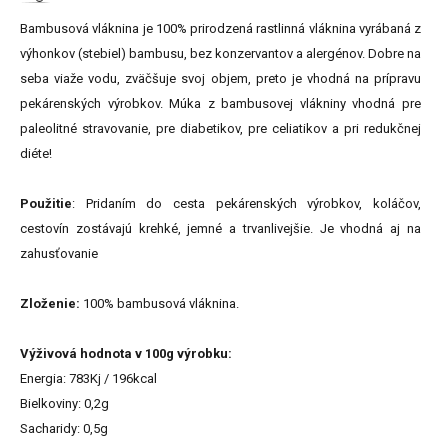
Bambusová vláknina je 100% prirodzená rastlinná vláknina vyrábaná z
výhonkov (stebiel) bambusu, bez konzervantov a alergénov. Dobre na
seba viaže vodu, zväčšuje svoj objem, preto je vhodná na prípravu
pekárenských výrobkov. Múka z bambusovej vlákniny vhodná pre
paleolitné stravovanie, pre diabetikov, pre celiatikov a pri redukčnej
diéte!
Použitie
: Pridaním do cesta pekárenských výrobkov, koláčov,
cestovín zostávajú krehké, jemné a trvanlivejšie. Je vhodná aj na
zahusťovanie
Zloženie:
100% bambusová vláknina.
Výživová hodnota v 100g výrobku:
Energia: 783Kj / 196kcal
Bielkoviny: 0,2g
Sacharidy: 0,5g