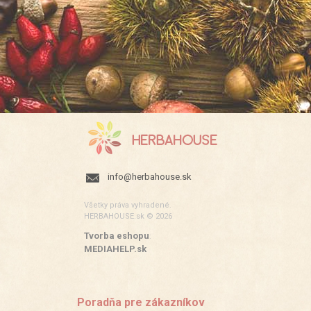
info@herbahouse.sk
Všetky práva vyhradené.
HERBAHOUSE.sk © 2026
Tvorba eshopu
:
MEDIAHELP.sk
Poradňa pre zákazníkov