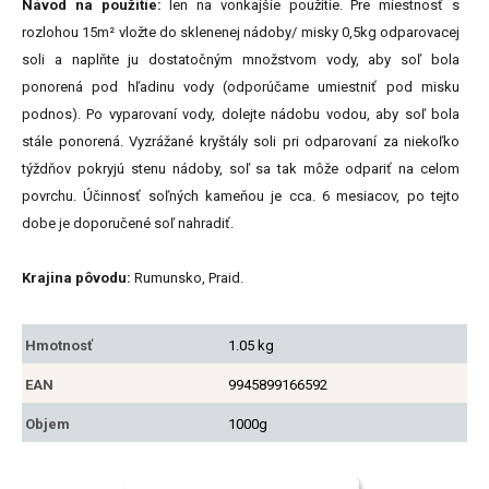
Návod na použitie:
len na vonkajšie použitie. Pre miestnosť s
rozlohou 15m² vložte do sklenenej nádoby/ misky 0,5kg odparovacej
soli a naplňte ju dostatočným množstvom vody, aby soľ bola
ponorená pod hľadinu vody (odporúčame umiestniť pod misku
podnos). Po vyparovaní vody, dolejte nádobu vodou, aby soľ bola
stále ponorená. Vyzrážané kryštály soli pri odparovaní za niekoľko
týždňov pokryjú stenu nádoby, soľ sa tak môže odpariť na celom
povrchu. Účinnosť soľných kameňou je cca. 6 mesiacov, po tejto
dobe je doporučené soľ nahradiť.
Krajina pôvodu:
Rumunsko, Praid.
Hmotnosť
1.05 kg
EAN
9945899166592
Objem
1000g