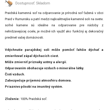
Dostupnosť:
Skladom
Praidská kamenná soľ na odparovanie je prírodná soľ ťažená v obci
Praid v Rumunsku a patrí medzi najkvalitnejšie kamenné soli na svete.
soľné kamene sú ideálne na odparovanie pre nádoby z
nehrdzavejúcej ocele, je možné ich využiť ako funkčný aj dekoračný
predmet vašej domácnosti.
Vdýchnutie parajdskej soli môže pomôcť ľahšie dýchať a
zmierňovať zápal dýchacích ciest.
Môže zmierniť príznaky astmy a alergií.
Odparovaním obohacuje vzduch o minerálne látky.
Čistí vzduch.
Zabezpečuje príjemnú atmosféru domova.
Priaznivo pôsobí na imunitný systém.
Zloženie:
100% Praidská soľ.