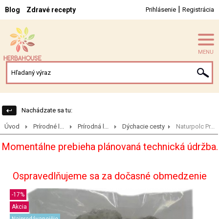
|
Blog
Zdravé recepty
Prihlásenie
Registrácia
MENU
Nachádzate sa tu:
Úvod
Prírodné l...
Prírodná l...
Dýchacie cesty
Naturpolc Pr...
Momentálne prebieha plánovaná technická údržba.
Ospravedlňujeme sa za dočasné obmedzenie
-17%
Akcia