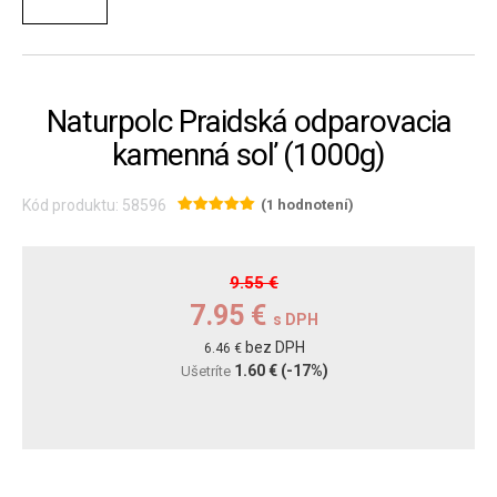
Naturpolc Praidská odparovacia
kamenná soľ (1000g)
Kód produktu: 58596
(1 hodnotení)
9.55 €
7.95 €
s DPH
bez DPH
6.46 €
1.60 €
(-17%)
Ušetríte