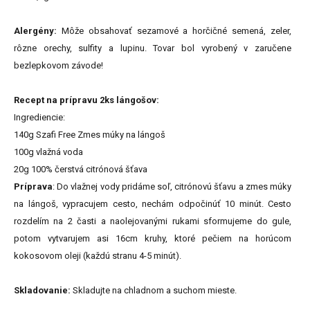
Alergény:
Môže obsahovať sezamové a horčičné semená, zeler,
rôzne orechy, sulfity a lupinu. Tovar bol vyrobený v zaručene
bezlepkovom závode!
Recept na prípravu 2ks lángošov:
Ingrediencie:
140g Szafi Free Zmes múky na lángoš
100g vlažná voda
20g 100% čerstvá citrónová šťava
Príprava
: Do vlažnej vody pridáme soľ, citrónovú šťavu a zmes múky
na lángoš, vypracujem cesto, nechám odpočinúť 10 minút. Cesto
rozdelím na 2 časti a naolejovanými rukami sformujeme do gule,
potom vytvarujem asi 16cm kruhy, ktoré pečiem na horúcom
kokosovom oleji (každú stranu 4-5 minút).
Skladovanie:
Skladujte na chladnom a suchom mieste.