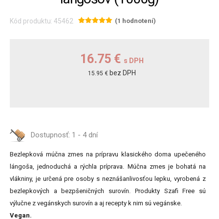
Kód produktu: 45462
(1 hodnotení)
16.75 €
s DPH
bez DPH
15.95 €
Dostupnosť:
1 - 4 dní
Bezlepková múčna zmes na prípravu klasického doma upečeného
lángoša, jednoduchá a rýchla príprava. Múčna zmes je bohatá na
vlákniny, je určená pre osoby s neznášanlivosťou lepku, vyrobená z
bezlepkových a bezpšeničných surovín. Produkty Szafi Free sú
výlučne z vegánskych surovín a aj recepty k nim sú vegánske.
Vegan.