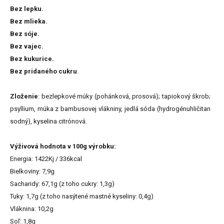
Bez lepku.
Bez mlieka.
Bez sóje.
Bez vajec.
Bez kukurice.
Bez pridaného cukru
.
Zloženie
: bezlepkové múky (pohánková, prosová); tapiokový škrob;
psyllium, múka z bambusovej vlákniny, jedlá sóda (hydrogénuhličitan
sodný), kyselina citrónová.
Výživová hodnota v 100g výrobku:
Energia: 1422Kj / 336kcal
Bielkoviny: 7,9g
Sacharidy: 67,1g (z toho cukry: 1,3g)
Tuky: 1,7g (z toho nasýtené mastné kyseliny: 0,4g)
Vláknina: 10,2g
Soľ: 1,8g