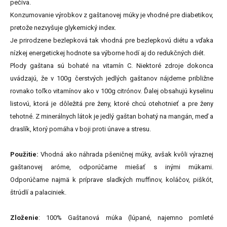
pečiva.
Konzumovanie výrobkov z gaštanovej múky je vhodné pre diabetikov,
pretože nezvyšuje glykemický index.
Je prirodzene bezlepková tak vhodná pre bezlepkovú diétu a vďaka
nízkej energetickej hodnote sa výborne hodí aj do redukčných diét.
Plody gaštana sú bohaté na vitamín C. Niektoré zdroje dokonca
uvádzajú, že v 100g čerstvých jedlých gaštanov nájdeme približne
rovnako toľko vitamínov ako v 100g citrónov. Ďalej obsahujú kyselinu
listovú, ktorá je dôležitá pre ženy, ktoré chcú otehotnieť a pre ženy
tehotné. Z minerálnych látok je jedlý gaštan bohatý na mangán, meď a
draslík, ktorý pomáha v boji proti únave a stresu.
Použitie:
Vhodná ako náhrada pšeničnej múky, avšak kvôli výraznej
gaštanovej aróme, odporúčame miešať s inými múkami.
Odporúčame najmä k príprave sladkých muffinov, koláčov, piškót,
štrúdlí a palaciniek.
Zloženie
: 100% Gaštanová múka (lúpané, najemno pomleté