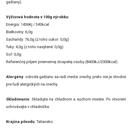
gaštany).
Výživová hodnota v 100g výrobku:
Energia: 1436Kj / 343kcal
Bielkoviny: 6,0g
Sacharidy: 76,0g (z toho cukor: 0,0g)
Tuky: 4,0g (z toho nasýtené: 0,0g)
Soľ: 0,0g
Referenčný príjem priemernej dospelej osoby (8400kJ/2000kcal)
Alergény
: odroda gaštanu sa radí medzi orechy, preto nie je vhodná
pre ľudí alergických na orechy.
Skladovanie
: Skladujte na chladnom a suchom mieste. Po otvorení
uchovávajte v chladničke.
Krajina pôvodu
: Taliansko.