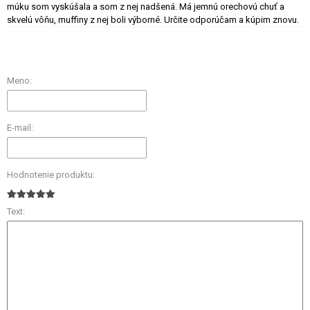
múku som vyskúšala a som z nej nadšená. Má jemnú orechovú chuť a
skvelú vôňu, muffiny z nej boli výborné. Určite odporúčam a kúpim znovu.
Meno:
E-mail:
Hodnotenie produktu:
Text: