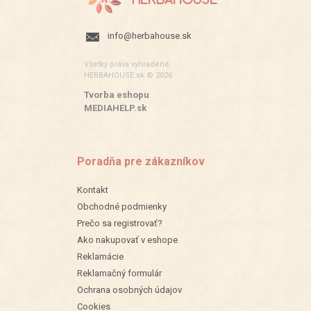
info@herbahouse.sk
Všetky práva vyhradené.
HERBAHOUSE.sk © 2026
Tvorba eshopu
:
MEDIAHELP.sk
Poradňa pre zákazníkov
Kontakt
Obchodné podmienky
Prečo sa registrovať?
Ako nakupovať v eshope
Reklamácie
Reklamačný formulár
Ochrana osobných údajov
Cookies