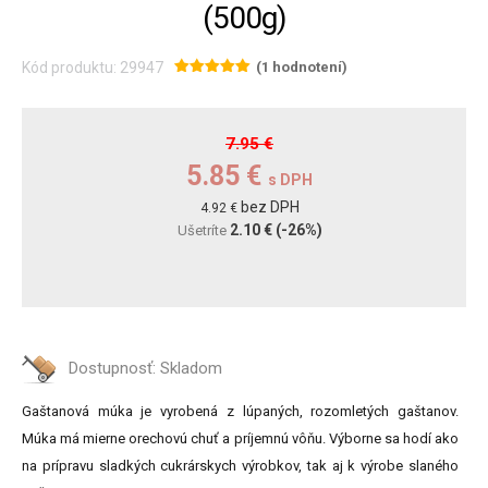
(500g)
Kód produktu: 29947
(1 hodnotení)
7.95 €
5.85 €
s DPH
bez DPH
4.92 €
2.10 €
(-26%)
Ušetríte
Dostupnosť:
Skladom
Gaštanová múka je vyrobená z lúpaných, rozomletých gaštanov.
Múka má mierne orechovú chuť a príjemnú vôňu. Výborne sa hodí ako
na prípravu sladkých cukrárskych výrobkov, tak aj k výrobe slaného