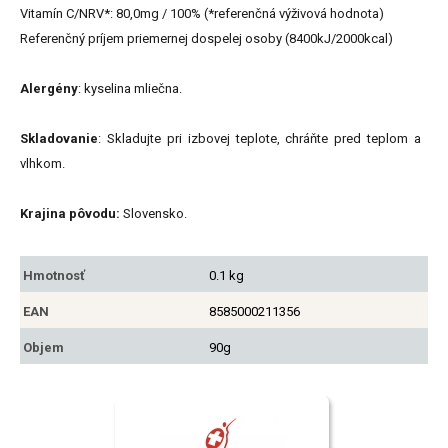
Vitamín C/NRV*: 80,0mg / 100% (*referenčná výživová hodnota)
Referenčný príjem priemernej dospelej osoby (8400kJ/2000kcal)
Alergény
: kyselina mliečna.
Skladovanie
: Skladujte pri izbovej teplote, chráňte pred teplom a
vlhkom.
Krajina pôvodu:
Slovensko.
Hmotnosť
0.1 kg
EAN
8585000211356
Objem
90g