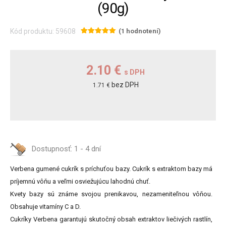
(90g)
Kód produktu: 59608
(1 hodnotení)
2.10 €
s DPH
bez DPH
1.71 €
Dostupnosť:
1 - 4 dní
Verbena gumené cukrík s príchuťou bazy. Cukrík s extraktom bazy má
príjemnú vôňu a veľmi osviežujúcu lahodnú chuť.
Kvety bazy sú známe svojou prenikavou, nezameniteľnou vôňou.
Obsahuje vitamíny C a D.
Cukríky Verbena garantujú skutočný obsah extraktov liečivých rastlín,