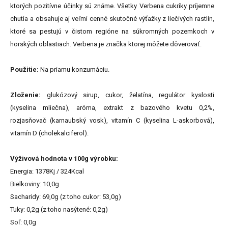
ktorých pozitívne účinky sú známe. Všetky Verbena cukríky príjemne
chutia a obsahuje aj veľmi cenné skutočné výťažky z liečivých rastlín,
ktoré sa pestujú v čistom regióne na súkromných pozemkoch v
horských oblastiach. Verbena je značka ktorej môžete dôverovať.
Použitie:
Na priamu konzumáciu.
Zloženie:
glukózový sirup, cukor, želatína, regulátor kyslosti
(kyselina mliečna), aróma, extrakt z bazového kvetu 0,2%,
rozjasňovač (karnaubský vosk), vitamín C (kyselina L-askorbová),
vitamín D (cholekalciferol).
Výživová hodnota v 100g výrobku:
Energia: 1378Kj / 324Kcal
Bielkoviny: 10,0g
Sacharidy: 69,0g (z toho cukor: 53,0g)
Tuky: 0,2g (z toho nasýtené: 0,2g)
Soľ: 0,0g