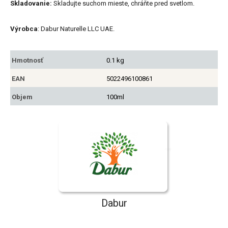
Skladovanie:
Skladujte suchom mieste, chráňte pred svetlom.
Výrobca
: Dabur Naturelle LLC UAE.
Hmotnosť
0.1 kg
EAN
5022496100861
Objem
100ml
Dabur