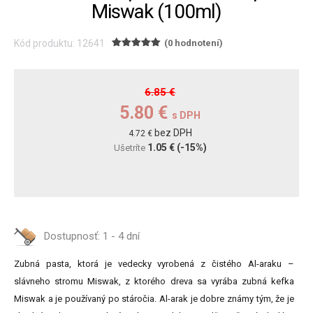
Miswak (100ml)
Kód produktu: 12641
(0 hodnotení)
6.85 €
5.80 €
s DPH
bez DPH
4.72 €
1.05 €
(-15%)
Ušetríte
Dostupnosť:
1 - 4 dní
Zubná pasta, ktorá je vedecky vyrobená z čistého Al-araku –
slávneho stromu Miswak, z ktorého dreva sa vyrába zubná kefka
Miswak a je používaný po stáročia. Al-arak je dobre známy tým, že je