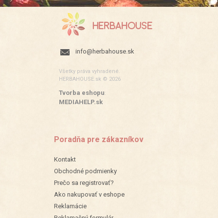
info@herbahouse.sk
Všetky práva vyhradené.
HERBAHOUSE.sk © 2026
Tvorba eshopu
:
MEDIAHELP.sk
Poradňa pre zákazníkov
Kontakt
Obchodné podmienky
Prečo sa registrovať?
Ako nakupovať v eshope
Reklamácie
Reklamačný formulár