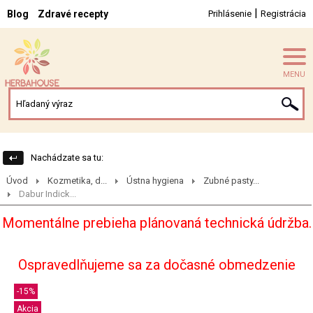
|
Blog
Zdravé recepty
Prihlásenie
Registrácia
MENU
Nachádzate sa tu:
Úvod
Kozmetika, d...
Ústna hygiena
Zubné pasty...
Dabur Indick...
Momentálne prebieha plánovaná technická údržba.
Ospravedlňujeme sa za dočasné obmedzenie
-15%
Akcia