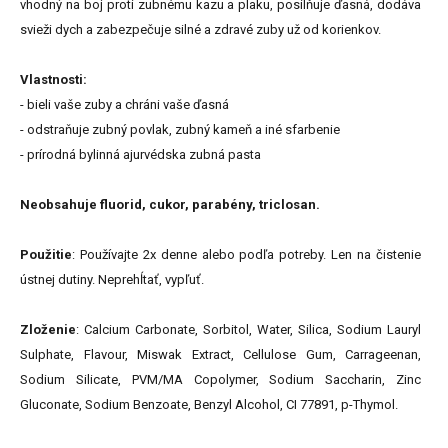
vhodný na boj proti zubnému kazu a plaku, posilňuje ďasná, dodáva
svieži dych a zabezpečuje silné a zdravé zuby už od korienkov.
Vlastnosti:
- bieli vaše zuby a chráni vaše ďasná
- odstraňuje zubný povlak, zubný kameň a iné sfarbenie
- prírodná bylinná ajurvédska zubná pasta
Neobsahuje fluorid, cukor, parabény, triclosan.
Použitie
: Používajte 2x denne alebo podľa potreby. Len na čistenie
ústnej dutiny. Neprehĺtať, vypľuť.
Zloženie
: Calcium Carbonate, Sorbitol, Water, Silica, Sodium Lauryl
Sulphate, Flavour, Miswak Extract, Cellulose Gum, Carrageenan,
Sodium Silicate, PVM/MA Copolymer, Sodium Saccharin, Zinc
Gluconate, Sodium Benzoate, Benzyl Alcohol, CI 77891, p-Thymol.