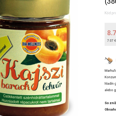
(38
Kód pr
8.
7.07 
Marhuľo
Konzum
hladín 
alebo g
So zní
Obsahu