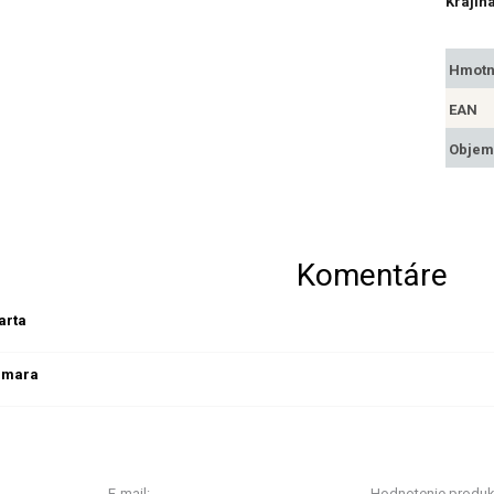
Krajin
Hmotn
EAN
Objem
Komentáre
arta
Tamara
E-mail:
Hodnotenie produk