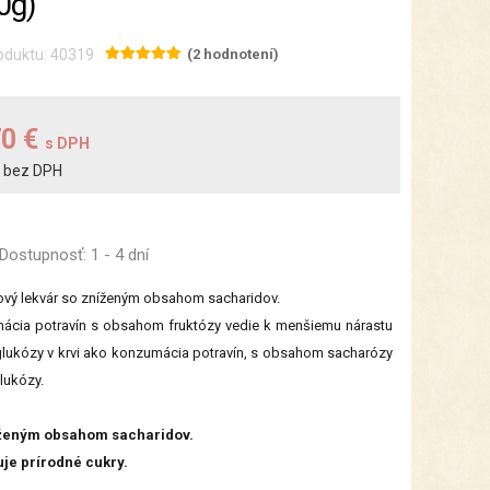
0g)
oduktu: 40319
(2 hodnotení)
70 €
s DPH
bez DPH
€
Dostupnosť:
1 - 4 dní
vý lekvár so zníženým obsahom sacharidov.
ácia potravín s obsahom fruktózy vedie k menšiemu nárastu
glukózy v krvi ako konzumácia potravín, s obsahom sacharózy
lukózy.
ženým obsahom sacharidov.
je prírodné cukry.