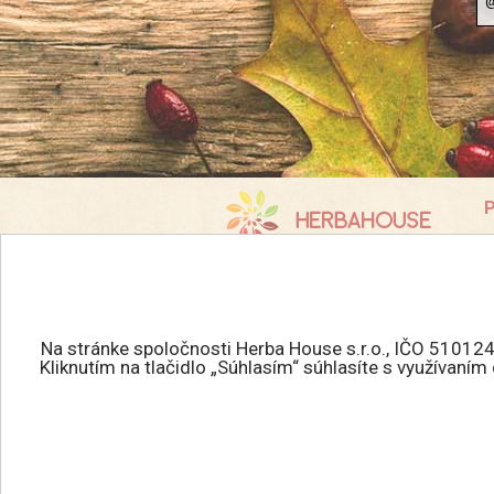
P
K
info@herbahouse.sk
O
P
Všetky práva vyhradené.
A
HERBAHOUSE.sk © 2026
Na stránke spoločnosti Herba House s.r.o., IČO 510124
R
Kliknutím na tlačidlo „Súhlasím“ súhlasíte s využívaní
Tvorba eshopu
:
R
MEDIAHELP.sk
O
C
E