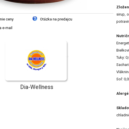
Zložen
sirup, 
nie ceny
Otázka na predajcu
potravin
 e-mail
Nutrič
Energet
Bielkov
Tuky: 0
Sachari
Vláknin
Soľ: 0,
Dia-Wellness
Alergé
Sklado
chladni