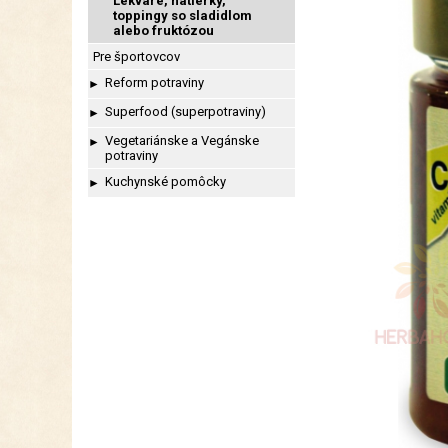
Lekváre, nátierky,
toppingy so sladidlom
alebo fruktózou
Pre športovcov
Reform potraviny
►
Superfood (superpotraviny)
►
Vegetariánske a Vegánske
►
potraviny
Kuchynské pomôcky
►