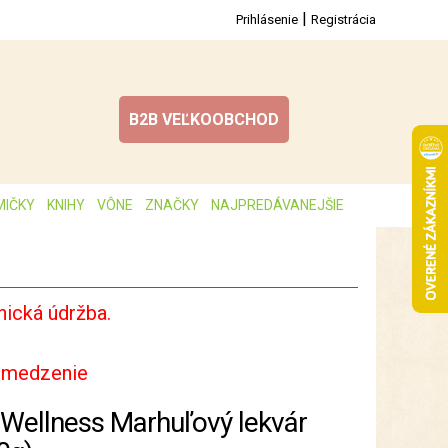
|
Prihlásenie
Registrácia
B2B VEĽKOOBCHOD
MIČKY
KNIHY
VÔNE
ZNAČKY
NAJPREDÁVANEJŠIE
ická údržba.
bmedzenie
-Wellness Marhuľový lekvár