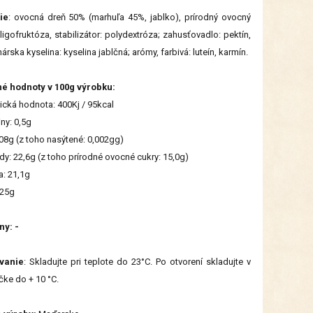
ie
: ovocná dreň 50% (marhuľa 45%, jablko), prírodný ovocný
oligofruktóza, stabilizátor: polydextróza; zahusťovadlo: pektín,
árska kyselina: kyselina jablčná; arómy, farbivá: luteín, karmín.
né hodnoty v 100g výrobku:
ická hodnota: 400Kj / 95kcal
iny: 0,5g
,08g (z toho nasýtené: 0,002gg)
dy: 22,6g (z toho prírodné ovocné cukry: 15,0g)
a: 21,1g
025g
ny: -
vanie
: Skladujte pri teplote do 23°C. Po otvorení skladujte v
čke do + 10 °C.