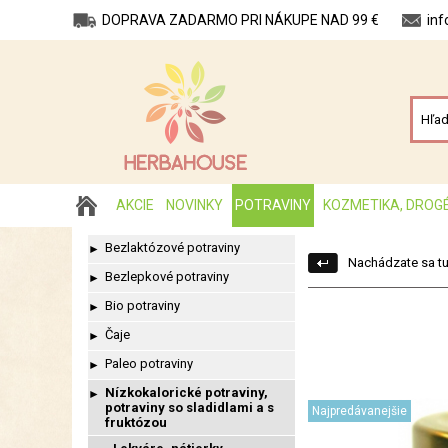
DOPRAVA ZADARMO PRI NÁKUPE NAD 99 €
in
AKCIE
NOVINKY
POTRAVINY
KOZMETIKA, DROG
Bezlaktózové potraviny
►
Nachádzate sa tu
Bezlepkové potraviny
►
Bio potraviny
►
Čaje
►
Paleo potraviny
►
Nízkokalorické potraviny,
►
potraviny so sladidlami a s
Najpredávanejšie
fruktózou