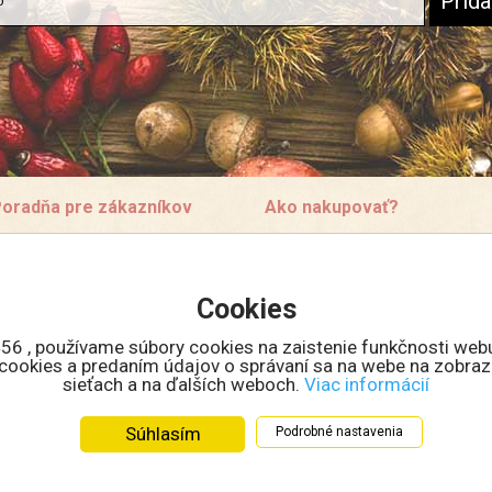
oradňa pre zákazníkov
Ako nakupovať?
ontakt
Doprava a ceny
bchodné podmienky
Veľkoobchodná spolupráca
Cookies
rečo sa registrovať?
Množstevné zľavy
ko nakupovať v eshope
56 , používame súbory cookies na zaistenie funkčnosti web
eklamácie
m cookies a predaním údajov o správaní sa na webe na zobraz
sieťach a na ďalších weboch.
Viac informácií
eklamačný formulár
chrana osobných údajov
Súhlasím
Podrobné nastavenia
ookies
lektronicke odstúpenie od zmluvy