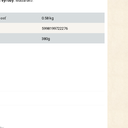
a výroby:
Maďarsko.
osť
0.58 kg
5998199722276
380g
tu: