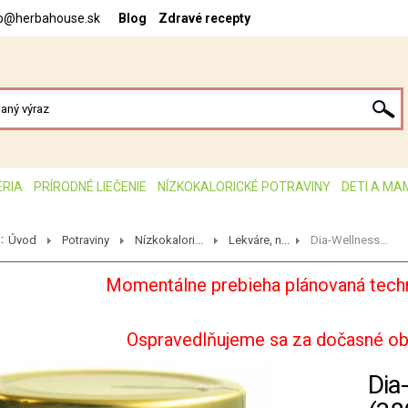
fo@herbahouse.sk
Blog
Zdravé recepty
ÉRIA
PRÍRODNÉ LIEČENIE
NÍZKOKALORICKÉ POTRAVINY
DETI A MA
:
Úvod
Potraviny
Nízkokalori...
Lekváre, n...
Dia-Wellness...
Momentálne prebieha plánovaná techn
Ospravedlňujeme sa za dočasné o
Dia