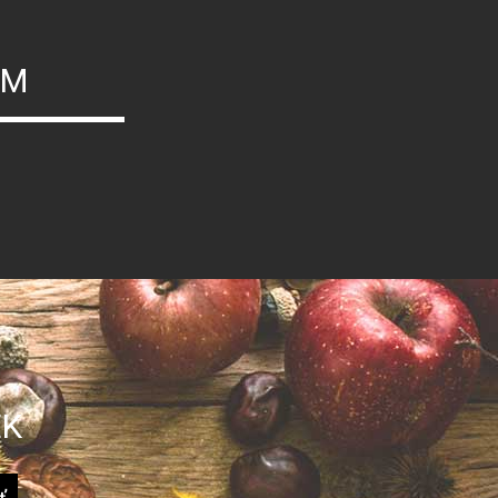
ÝM
EK