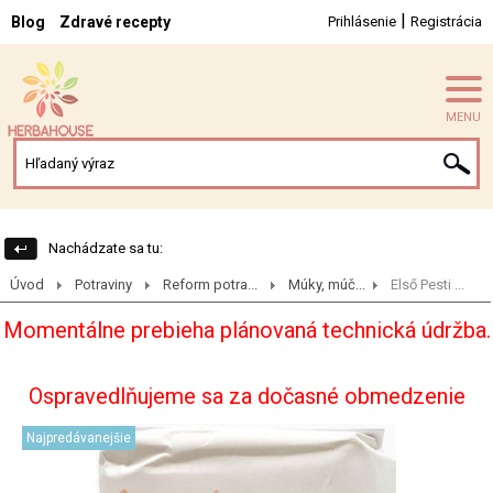
|
Blog
Zdravé recepty
Prihlásenie
Registrácia
MENU
Nachádzate sa tu:
Úvod
Potraviny
Reform potra...
Múky, múč...
Első Pesti ...
Momentálne prebieha plánovaná technická údržba.
Ospravedlňujeme sa za dočasné obmedzenie
Najpredávanejšie