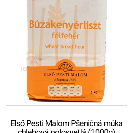
Első Pesti Malom Pšeničná múka
chlebová polosvetlá (1000g)