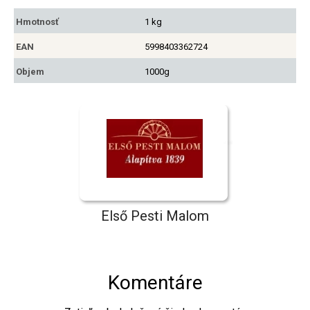
Hmotnosť
1 kg
EAN
5998403362724
Objem
1000g
Első Pesti Malom
Komentáre