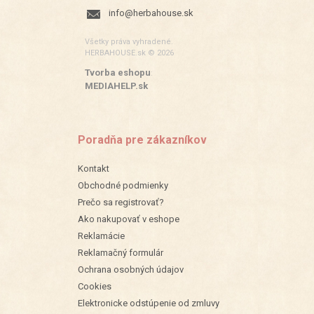
info@herbahouse.sk
Všetky práva vyhradené.
HERBAHOUSE.sk © 2026
Tvorba eshopu
:
MEDIAHELP.sk
Poradňa pre zákazníkov
Kontakt
Obchodné podmienky
Prečo sa registrovať?
Ako nakupovať v eshope
Reklamácie
Reklamačný formulár
Ochrana osobných údajov
Cookies
Elektronicke odstúpenie od zmluvy