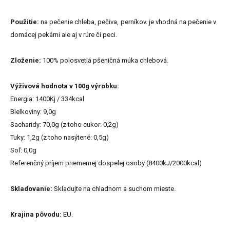
Použitie:
na pečenie chleba, pečiva, perníkov. je vhodná na pečenie v
domácej pekárni ale aj v rúre či peci.
Zloženie:
100% polosvetlá pšeničná múka chlebová.
Výživová hodnota v 100g výrobku:
Energia: 1400Kj / 334kcal
Bielkoviny: 9,0g
Sacharidy: 70,0g (z toho cukor: 0,2g)
Tuky: 1,2g (z toho nasýtené: 0,5g)
Soľ: 0,0g
Referenčný príjem priemernej dospelej osoby (8400kJ/2000kcal)
Skladovanie:
Skladujte na chladnom a suchom mieste.
Krajina pôvodu:
EU.