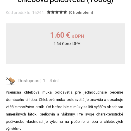
Kód produktu: 16244
(0 hodnotení)
1.60 €
s DPH
bez DPH
1.34 €
Dostupnosť:
1 - 4 dní
Pšeničná chlebová múka polosvetlá pre jednoduchšie pečenie
domáceho chleba. Chlebová múka polosvetlá je tmavšia a obsahuje
väčšie množstvo otrúb. Od bežne bielej múky sa líši vyšším obsahom
minerálnych látok, bielkovín a vlákniny. Pre svoje charakteristické
pečivárske vlastnosti je výborná na pečenie chleba a chlebových
výrobkov.