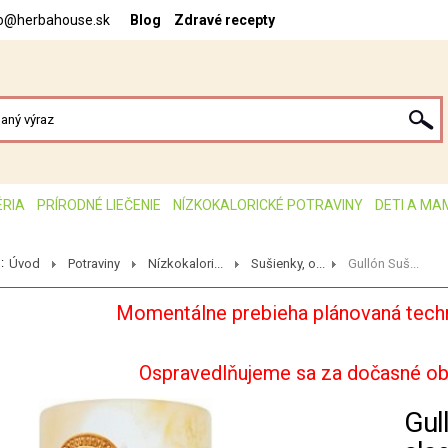
fo@herbahouse.sk
Blog
Zdravé recepty
ÉRIA
PRÍRODNÉ LIEČENIE
NÍZKOKALORICKÉ POTRAVINY
DETI A MA
:
Úvod
Potraviny
Nízkokalori...
Sušienky, o...
Gullón Suš...
Momentálne prebieha plánovaná techn
Ospravedlňujeme sa za dočasné o
Gul