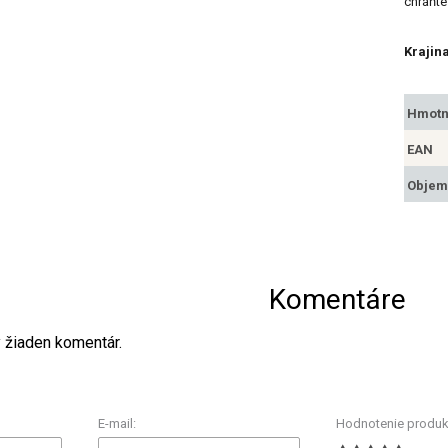
chráňte
Krajin
Hmotn
EAN
Objem
Komentáre
ý žiaden komentár.
E-mail:
Hodnotenie produk