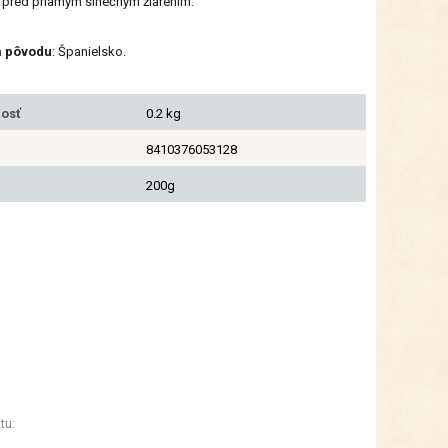
 pred priamym slnečným žiarením.
a pôvodu
: Španielsko.
osť
0.2 kg
8410376053128
200g
tu: