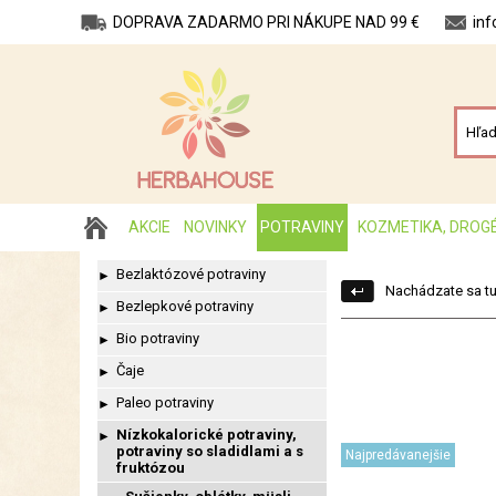
DOPRAVA ZADARMO PRI NÁKUPE NAD 99 €
in
AKCIE
NOVINKY
POTRAVINY
KOZMETIKA, DROG
Bezlaktózové potraviny
►
Nachádzate sa tu
Bezlepkové potraviny
►
Bio potraviny
►
Čaje
►
Paleo potraviny
►
Nízkokalorické potraviny,
►
potraviny so sladidlami a s
Najpredávanejšie
fruktózou