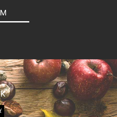
ÝM
EK