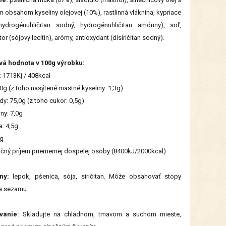
 obsahom kyseliny olejovej (10%), rastlinná vláknina, kypriace
(hydrogénuhličitan sodný, hydrogénuhličitan amónny), soľ,
r (sójový lecitín), arómy, antioxydant (disiričitan sodný).
vá hodnota v 100g výrobku:
: 1713Kj / 408kcal
,0g (z toho nasýtené mastné kyseliny: 1,3g)
dy: 75,0g (z toho cukor: 0,5g)
iny: 7,0g
a: 4,5g
0g
čný príjem priemernej dospelej osoby (8400kJ/2000kcal)
ny:
lepok, pšenica, sója, siričitan. Môže obsahovať stopy
a sezamu.
vanie:
Skladujte na chladnom, tmavom a suchom mieste,