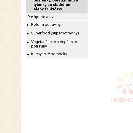
Sušienky, oblátky, müsli
tyčinky so sladidlom
alebo fruktózou
Pre športovcov
Reform potraviny
►
Superfood (superpotraviny)
►
Vegetariánske a Vegánske
►
potraviny
Kuchynské pomôcky
►