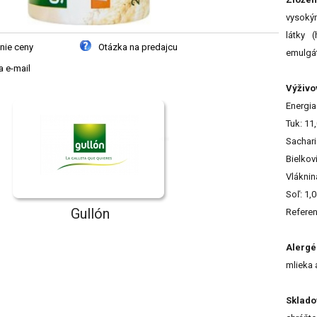
vysokým
látky 
nie ceny
Otázka na predajcu
emulgáto
 e-mail
Výživo
Energia
Tuk: 11
Sachari
Bielkov
Vláknin
Soľ: 1,
Gullón
Referen
Alergé
mlieka 
Sklado