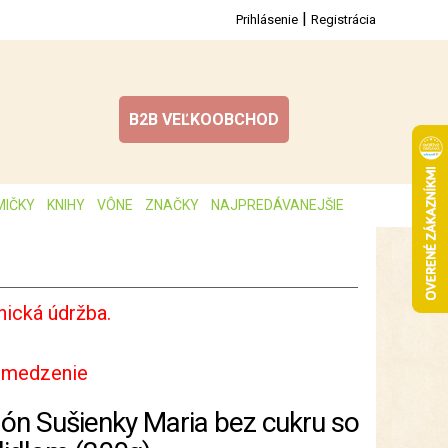
|
Prihlásenie
Registrácia
B2B VEĽKOOBCHOD
MIČKY
KNIHY
VÔNE
ZNAČKY
NAJPREDÁVANEJŠIE
ická údržba.
bmedzenie
lón Sušienky Maria bez cukru so