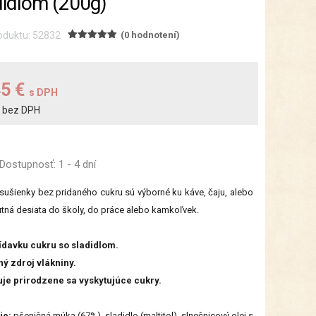
didlom (200g)
oduktu: 52832
(0 hodnotení)
45 €
s DPH
bez DPH
€
Dostupnosť:
1 - 4 dní
sušienky bez pridaného cukru sú výborné ku káve, čaju, alebo
tná desiata do školy, do práce alebo kamkoľvek.
ídavku cukru so sladidlom.
ný zdroj vlákniny.
je prirodzene sa vyskytujúce cukry.
ie:
pšeničná múka (67%), sladidlo (maltitol), slnečnicový olej s