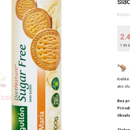
sla
Kód pr
2.
1.99 
Krehké 
ako chu
Bez pr
Prírod
Obsahu
Zložen