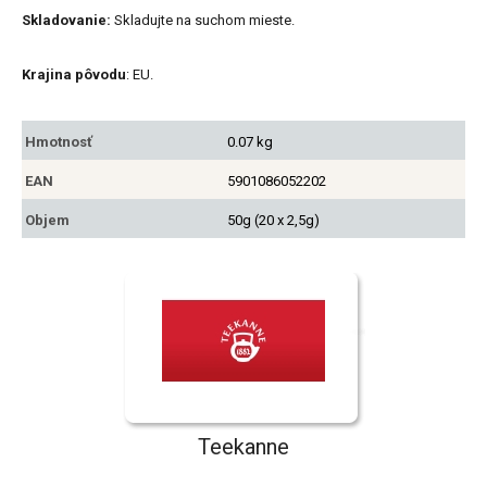
Skladovanie:
Skladujte na suchom mieste.
Krajina pôvodu
: EU.
Hmotnosť
0.07 kg
EAN
5901086052202
Objem
50g (20 x 2,5g)
Teekanne