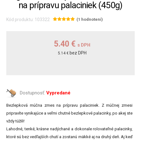
na prípravu palaciniek (450g)
Kód produktu: 103322
(1 hodnotení)
5.40 €
s DPH
bez DPH
5.14 €
Dostupnosť:
Vypredané
Bezlepková múčna zmes na prípravu palaciniek. Z múčnej zmesi
pripravíte vynikajúce a veľmi chutné bezlepkové palacinky, po akej ste
vždy túžili!
Lahodné, tenké, krásne nadýchané a dokonale rolovateľné palacinky,
ktoré sú bez vedľajších chutí a zostanú mäkké aj na druhý deň. Aj keď