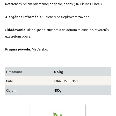
Referenčný príjem priemernej dospelej osoby (8400kJ/2000kcal)
Alergénne informácie:
Balené v bezlepkovom závode.
Skladovanie:
skladujte na suchom a chladnom mieste, po otvorení v
uzavretom obale.
Krajina pôvodu:
Maďarsko.
Hmotnosť
0.5 kg
EAN
5999575330153
Objem
450g