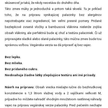
skúsenosť je taká, že nikdy neostáva do druhého dňa.
Táto zmes múky je jednoduchá a pritom taká skvelá. Tu je príklad
toho, že na prípravu vynikajúcej palacinky bez alergénov
nepotrebujete viac ingrediencií, len veľmi presné pomery. Pridané
bezlepkové ovsené vločky a bambusová vláknina nielenže zvýšia
obsah vlákniny, ale perfektná bude aj chuť a textúra palaciniek. Či už
pripravujete sladké alebo slané palacinky, táto múčna zmes bude tou
správnou voľbou. Vegánska verzia sa dá pripraviť aj bez vajec.
Bez lepku.
Bez mlieka.
Bez pridaného cukru.
Neobsahuje žiadne látky zlepšujúce textúru ani iné prísady.
Návrh na prípravu:
Obsah vrecka miešajte ručne do bezhrudkovej
konzistencie s 1,3 litrom vlažnej vody a 2 vajíčkami veľkosti M,
prípadne ho môžete nahradiť vhodným množstvom rastlinnej náhrady
vajec na prípravu vegánskej verzie palacinky. Pred pečením nechajte