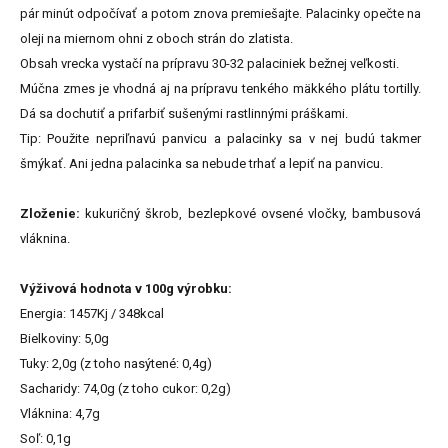
pár minút odpočívať a potom znova premiešajte. Palacinky opečte na
oleji na miernom ohni z oboch strán do zlatista.
Obsah vrecka vystačí na prípravu 30-32 palaciniek bežnej veľkosti.
Múčna zmes je vhodná aj na prípravu tenkého mäkkého plátu tortilly.
Dá sa dochutiť a prifarbiť sušenými rastlinnými práškami.
Tip: Použite nepriľnavú panvicu a palacinky sa v nej budú takmer
šmýkať. Ani jedna palacinka sa nebude trhať a lepiť na panvicu.
Zloženie:
kukuričný škrob, bezlepkové ovsené vločky, bambusová
vláknina.
Výživová hodnota v 100g výrobku:
Energia: 1457Kj / 348kcal
Bielkoviny: 5,0g
Tuky: 2,0g (z toho nasýtené: 0,4g)
Sacharidy: 74,0g (z toho cukor: 0,2g)
Vláknina: 4,7g
Soľ: 0,1g