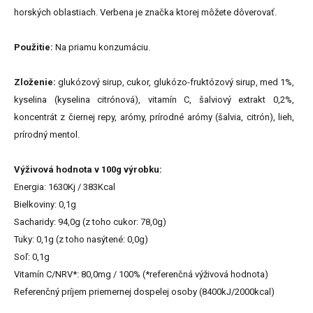
horských oblastiach. Verbena je značka ktorej môžete dôverovať.
Použitie:
Na priamu konzumáciu.
Zloženie:
glukózový sirup, cukor, glukózo-fruktózový sirup, med 1%,
kyselina (kyselina citrónová), vitamín C, šalviový extrakt 0,2%,
koncentrát z čiernej repy, arómy, prírodné arómy (šalvia, citrón), lieh,
prírodný mentol.
Výživová hodnota v 100g výrobku:
Energia: 1630Kj / 383Kcal
Bielkoviny: 0,1g
Sacharidy: 94,0g (z toho cukor: 78,0g)
Tuky: 0,1g (z toho nasýtené: 0,0g)
Soľ: 0,1g
Vitamín C/NRV*: 80,0mg / 100% (*referenčná výživová hodnota)
Referenčný príjem priemernej dospelej osoby (8400kJ/2000kcal)