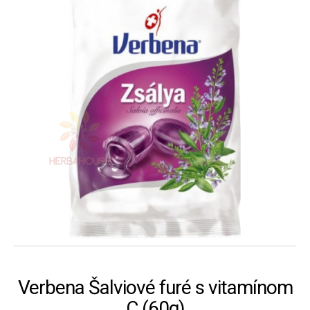
Verbena Šalviové furé s vitamínom
C (60g)