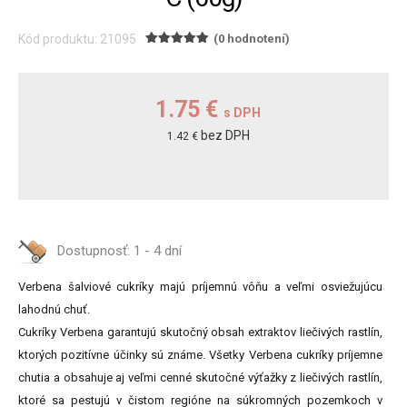
Kód produktu: 21095
(0 hodnotení)
1.75 €
s DPH
bez DPH
1.42 €
Dostupnosť:
1 - 4 dní
Verbena šalviové cukríky majú príjemnú vôňu a veľmi osviežujúcu
lahodnú chuť.
Cukríky Verbena garantujú skutočný obsah extraktov liečivých rastlín,
ktorých pozitívne účinky sú známe. Všetky Verbena cukríky príjemne
chutia a obsahuje aj veľmi cenné skutočné výťažky z liečivých rastlín,
ktoré sa pestujú v čistom regióne na súkromných pozemkoch v