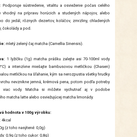
. Podporuje sústredenie, vitalitu a osvieženie počas celého
e vhodný na prípravu horúcich a studených nápojov, alebo
ho do jedál, rôznych dezertov, koláčov, zmrzliny, chladených
, čokolády a pod.
ie:
mletý zelený čaj matcha (Camellia Sinensis).
va:
1 lyžičku (1g) matcha prášku zalejte asi 70-100ml vody
0°C) a intenzívne miešajte bambusovou metličkou (Chasen)
alou metličkou na šľahanie, kým sa nerozpustia všetky hrudky
ovrchu nevznikne jemná, krémová pena, potom podľa potreby
te viac vody. Matcha si môžete vychutnať aj v podobe
ho matcha latte alebo osviežujúcej matcha limonády.
vá hodnota v 100g výrobku:
: 4kcal
,0g (z toho nasýtené: 0,0g)
dy: 0,9g (z toho cukor: 0,8g)