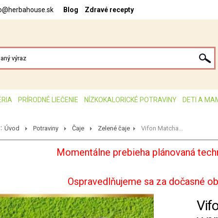
fo@herbahouse.sk
Blog
Zdravé recepty
ÉRIA
PRÍRODNÉ LIEČENIE
NÍZKOKALORICKÉ POTRAVINY
DETI A MA
:
Úvod
Potraviny
Čaje
Zelené čaje
Vifon Matcha...
Momentálne prebieha plánovaná techn
Ospravedlňujeme sa za dočasné o
Vif