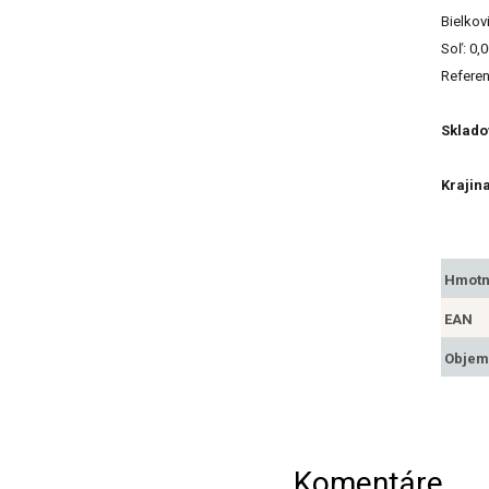
Bielkov
Soľ: 0,
Referen
Sklado
Krajin
Hmotn
EAN
Objem
Komentáre