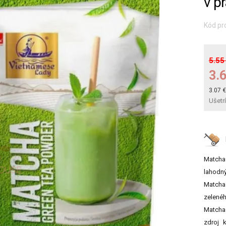
v p
Kód pr
5.55
3.
3.07 
Ušetr
Matcha
lahodný
Matcha
zelenéh
Matcha 
zdroj 