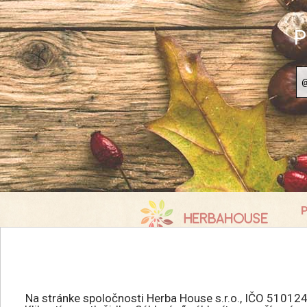
P
P
K
info@herbahouse.sk
O
P
Všetky práva vyhradené.
A
HERBAHOUSE.sk © 2026
Na stránke spoločnosti Herba House s.r.o., IČO 510124
R