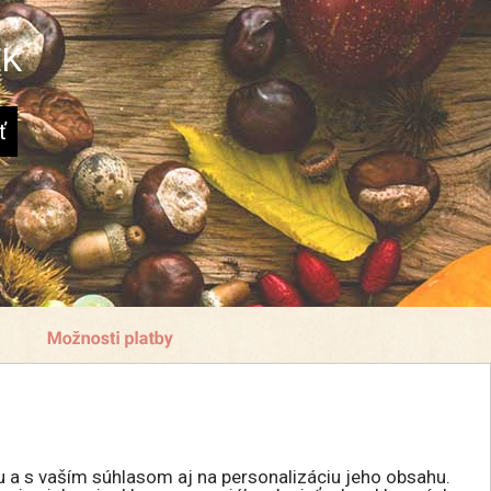
EK
u a s vaším súhlasom aj na personalizáciu jeho obsahu.