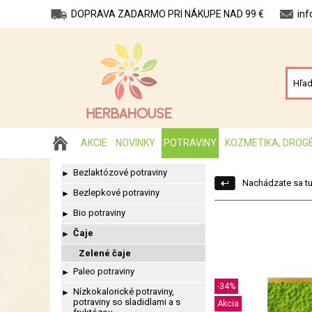
DOPRAVA ZADARMO PRI NÁKUPE NAD 99 €
in
AKCIE
NOVINKY
POTRAVINY
KOZMETIKA, DROG
Bezlaktózové potraviny
►
Nachádzate sa tu
Bezlepkové potraviny
►
Bio potraviny
►
Čaje
►
Zelené čaje
Paleo potraviny
►
-34%
Nízkokalorické potraviny,
►
potraviny so sladidlami a s
Akcia