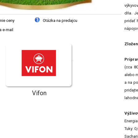
výkyvov
dňa. J
nie ceny
Otázka na predajcu
pridať 
nápojov
 e-mail
Zložen
Prípra
(cca 8
alebo m
a na p
pridaj
Vifon
lahodné
Výživo
Energia
Tuky: 0
Sachari