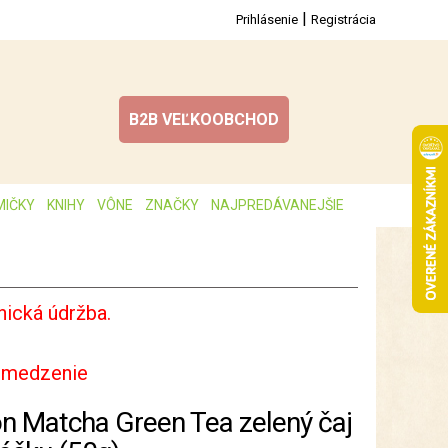
|
Prihlásenie
Registrácia
B2B VEĽKOOBCHOD
MIČKY
KNIHY
VÔNE
ZNAČKY
NAJPREDÁVANEJŠIE
ická údržba.
bmedzenie
on Matcha Green Tea zelený čaj