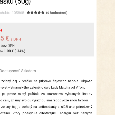
rášku (50g)
oduktu: 105868
(0 hodnotení)
 €
65 €
s DPH
bez DPH
€
1.90 €
(-34%)
íte
Dostupnosť:
Skladom
 zelený čaj v prášku na prípravu čajového nápoja. Objavte
 svet vietnamského zeleného čaju Lady Matcha od Vifonu.
 je jemne mletý prášok zo starostlivo vybraných lístkov
o čaju, známy svojou výraznou smaragdovozelenou farbou.
zelený čaj je bohatý na antioxidanty a slúži ako prirodzený
kofeínu, ktorý poskytuje dlhotrvajúcu energiu bez náhlych