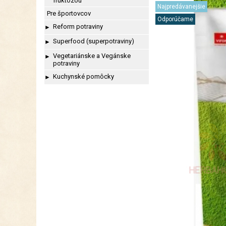
fruktózou
Najpredávanejšie
Pre športovcov
Odporúčame
Reform potraviny
►
Superfood (superpotraviny)
►
Vegetariánske a Vegánske
►
potraviny
Kuchynské pomôcky
►