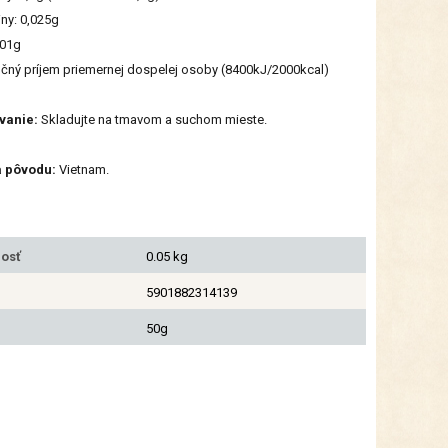
iny: 0,025g
001g
čný príjem priemernej dospelej osoby (8400kJ/2000kcal)
vanie:
Skladujte na tmavom a suchom mieste.
a pôvodu:
Vietnam.
osť
0.05 kg
5901882314139
50g