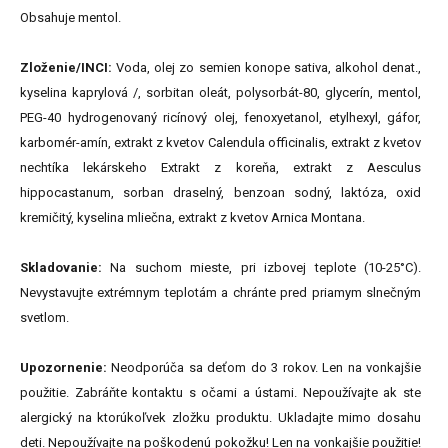
Obsahuje mentol.
Zloženie/INCI:
Voda, olej zo semien konope sativa, alkohol denat.,
kyselina kaprylová /, sorbitan oleát, polysorbát-80, glycerín, mentol,
PEG-40 hydrogenovaný ricínový olej, fenoxyetanol, etylhexyl, gáfor,
karbomér-amín, extrakt z kvetov Calendula officinalis, extrakt z kvetov
nechtíka lekárskeho Extrakt z koreňa, extrakt z Aesculus
hippocastanum, sorban draselný, benzoan sodný, laktóza, oxid
kremičitý, kyselina mliečna, extrakt z kvetov Arnica Montana.
Skladovanie:
Na suchom mieste, pri izbovej teplote (10-25°C).
Nevystavujte extrémnym teplotám a chránte pred priamym slnečným
svetlom.
Upozornenie:
Neodporúča sa deťom do 3 rokov. Len na vonkajšie
použitie. Zabráňte kontaktu s očami a ústami. Nepoužívajte ak ste
alergický na ktorúkoľvek zložku produktu. Ukladajte mimo dosahu
deti. Nepoužívajte na poškodenú pokožku! Len na vonkajšie použitie!