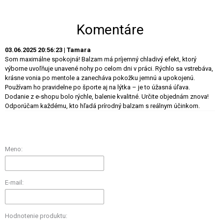
Komentáre
03.06.2025 20:56:23 | Tamara
Som maximálne spokojná! Balzam má príjemný chladivý efekt, ktorý
výborne uvoľňuje unavené nohy po celom dni v práci. Rýchlo sa vstrebáva,
krásne vonia po mentole a zanecháva pokožku jemnú a upokojenú.
Používam ho pravidelne po športe aj na lýtka – je to úžasná úľava.
Dodanie z e-shopu bolo rýchle, balenie kvalitné. Určite objednám znova!
Odporúčam každému, kto hľadá prírodný balzam s reálnym účinkom.
Meno:
E-mail:
Hodnotenie produktu: