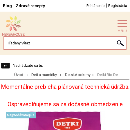
|
Blog
Zdravé recepty
Prihlásenie
Registrácia
MENU
Nachádzate sa tu:
Úvod
Deti a mamičky
Detské pokrmy
Detki Bio De...
Momentálne prebieha plánovaná technická údržba.
Ospravedlňujeme sa za dočasné obmedzenie
Najpredávanejšie