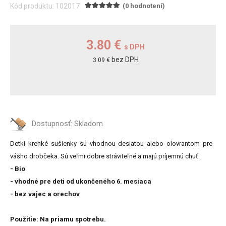
Kód produktu: 102017
(0 hodnotení)
3.80 €
s DPH
bez DPH
3.09 €
Dostupnosť:
Skladom
Detki krehké sušienky sú vhodnou desiatou alebo olovrantom pre
vášho drobčeka. Sú veľmi dobre stráviteľné a majú príjemnú chuť.
- Bio
- vhodné pre deti od ukončeného 6. mesiaca
- bez vajec a orechov
Použitie: Na priamu spotrebu.