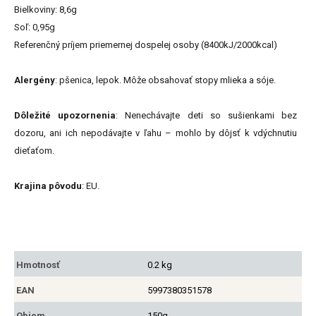
Bielkoviny: 8,6g
Soľ: 0,95g
Referenčný príjem priemernej dospelej osoby (8400kJ/2000kcal)
Alergény
: pšenica, lepok. Môže obsahovať stopy mlieka a sóje.
Dôležité upozornenia
: Nenechávajte deti so sušienkami bez
dozoru, ani ich nepodávajte v ľahu – mohlo by dôjsť k vdýchnutiu
dieťaťom.
Krajina pôvodu
: EU.
Hmotnosť
0.2 kg
EAN
5997380351578
Objem
150g