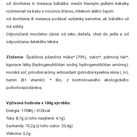
od dovŕšenia 6. mesiaca bábätka: medzi hlavnými jedlami keksíky
rozmixovať na kašu s ovocnou šťavou, mliekom alebo čajom.
od dovŕšenia 8. mesiaca podávať sušienky samotne, ak bábätko už
má zúbky.
Odporúčané množstvo závisí od veku dieťaťa, chuti do jedla a od
odporúčania detského lekára.
Zloženie:
Špaldová pšeničná múka* (70%), cukor*, palmový tuk*,
kypriace látky (hydrogenuhličitan sodný, hydrogenuhličitan amónny),
morská soľ, prírodné arómy, antioxidant (prírodná kyselina vínna L (+),
tiamín (B1 vitamín). * Bio, z kontrolovaného ekologického
poľnohospodárstva.
Výživová hodnota v 100g výrobku:
Energia: 1738Kj / 412kcal
Tuky: 8,7g (z toho nasýtené: 4,1g)
Sacharidy: 73,2g (z toho cukor: 20,4g)
Vláknina: 3,2g