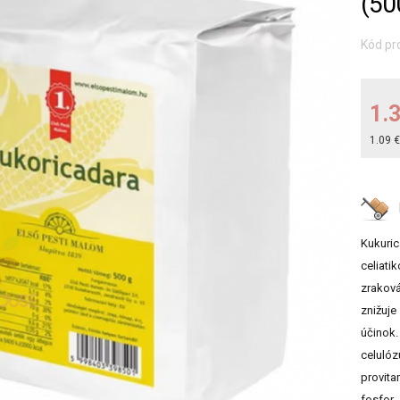
(50
Kód pr
1.
1.09 
Kukuric
celiati
zraková
znižuje
účinok.
celulóz
provita
fosfor,