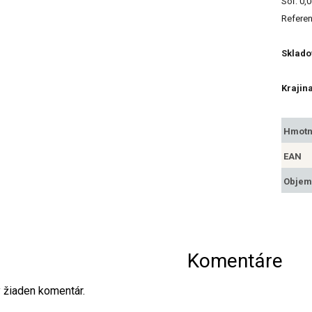
Soľ: 0,
Referen
Sklado
Krajin
Hmotn
EAN
Objem
Komentáre
ý žiaden komentár.