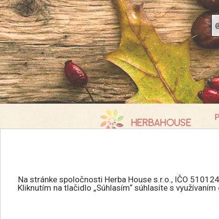
P
K
info@herbahouse.sk
O
P
Všetky práva vyhradené.
A
HERBAHOUSE.sk © 2026
Na stránke spoločnosti Herba House s.r.o., IČO 510124
R
Kliknutím na tlačidlo „Súhlasím“ súhlasíte s využívaní
Tvorba eshopu
:
R
MEDIAHELP.sk
O