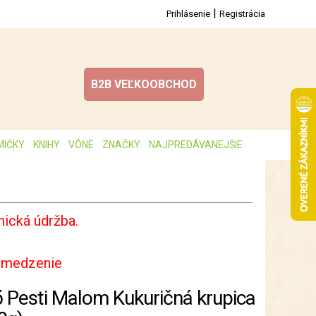
|
Prihlásenie
Registrácia
B2B VEĽKOOBCHOD
MIČKY
KNIHY
VÔNE
ZNAČKY
NAJPREDÁVANEJŠIE
ická údržba.
bmedzenie
ő Pesti Malom Kukuričná krupica