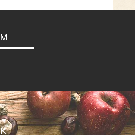
ÝM
EK