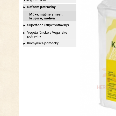
Pre športovcov
Reform potraviny
►
Múky, múčne zmesi,
krupice, melivá
Superfood (superpotraviny)
►
Vegetariánske a Vegánske
►
potraviny
Kuchynské pomôcky
►