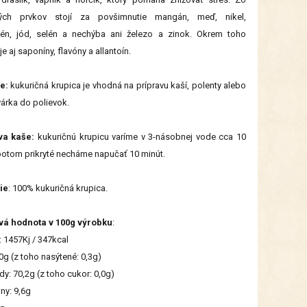
ých prvkov stojí za povšimnutie mangán, meď, nikel,
én, jód, selén a nechýba ani železo a zinok. Okrem toho
e aj saponíny, flavóny a allantoín.
e:
kukuričná krupica je vhodná na prípravu kaší, polenty alebo
árka do polievok.
va kaše:
kukuričnú krupicu varíme v 3-násobnej vode cca 10
potom prikryté necháme napučať 10 minút.
ie
: 100% kukuričná krupica.
vá hodnota v 100g výrobku
:
: 1457Kj / 347kcal
,0g (z toho nasýtené: 0,3g)
dy: 70,2g (z toho cukor: 0,0g)
iny: 9,6g