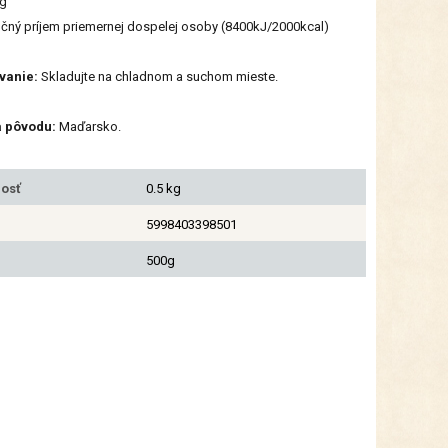
0g
čný príjem priemernej dospelej osoby (8400kJ/2000kcal)
vanie:
Skladujte na chladnom a suchom mieste.
a pôvodu:
Maďarsko.
osť
0.5 kg
5998403398501
500g