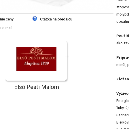
stopov
molybd
nie ceny
Otázka na predajcu
obsahuj
 e-mail
Použiti
ako zav
Prípra
minút, 
Zložen
Első Pesti Malom
Výživo
Energia
Tuky: 2
Sachari
Bielkov