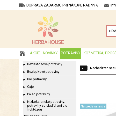
DOPRAVA ZADARMO PRI NÁKUPE NAD 99 €
in
AKCIE
NOVINKY
POTRAVINY
KOZMETIKA, DROG
Bezlaktózové potraviny
►
Nachádzate sa tu
Bezlepkové potraviny
►
Bio potraviny
►
Čaje
►
Paleo potraviny
►
Nízkokalorické potraviny,
►
potraviny so sladidlami a s
Najpredávanejšie
fruktózou