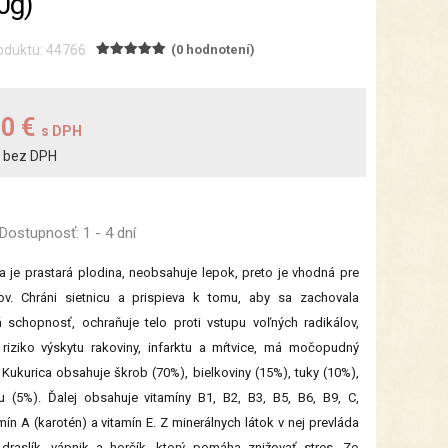
0g)
oduktu: 44766
(0 hodnotení)
30 €
s DPH
bez DPH
€
Dostupnosť:
1 - 4 dní
a je prastará plodina, neobsahuje lepok, preto je vhodná pre
kov. Chráni sietnicu a prispieva k tomu, aby sa zachovala
 schopnosť, ochraňuje telo proti vstupu voľných radikálov,
 riziko výskytu rakoviny, infarktu a mŕtvice, má močopudný
 Kukurica obsahuje škrob (70%), bielkoviny (15%), tuky (10%),
u (5%). Ďalej obsahuje vitamíny B1, B2, B3, B5, B6, B9, C,
mín A (karotén) a vitamín E. Z minerálnych látok v nej prevláda
 draslík, vápnik a horčík, ktorý pomáha znižovať stres. Zo