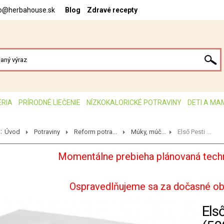
fo@herbahouse.sk
Blog
Zdravé recepty
ÉRIA
PRÍRODNÉ LIEČENIE
NÍZKOKALORICKÉ POTRAVINY
DETI A MA
:
Úvod
Potraviny
Reform potra...
Múky, múč...
Első Pesti ...
Momentálne prebieha plánovaná techn
Ospravedlňujeme sa za dočasné o
Els