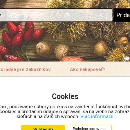
oradňa pre zákazníkov
Ako nakupovať?
ontakt
Doprava a ceny
bchodné podmienky
Veľkoobchodná spolupráca
Cookies
rečo sa registrovať?
Množstevné zľavy
ko nakupovať v eshope
56 , používame súbory cookies na zaistenie funkčnosti web
eklamácie
m cookies a predaním údajov o správaní sa na webe na zobraz
sieťach a na ďalších weboch.
Viac informácií
eklamačný formulár
chrana osobných údajov
Súhlasím
Podrobné nastavenia