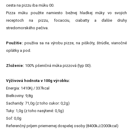
cesta na pizzu iba múku 00.
Pizza múku použite namiesto bežnej hladkej múky vo svojich
receptoch na pizzu, focacciu, ciabatty a ďalšie druhy
stredomorského pečiva.
Použitie:
používa sa na výrobu pizze, na piškóty, štrúdle, vianočné
oplátky a pod.
Zloženie:
100% pšeničná múka pizzová (typ 00).
Výživová hodnota v 100g výrobku:
Energia: 1410Kj / 337kcal
Bielkoviny: 9,8g
Sacharidy: 71,0g (z toho cukor: 0,2g)
Tuky: 1,0g (z toho nasýtené: 0,5g)
Soľ: 0,0g
Referenčný príjem priemernej dospelej osoby (8400kJ/2000kcal)