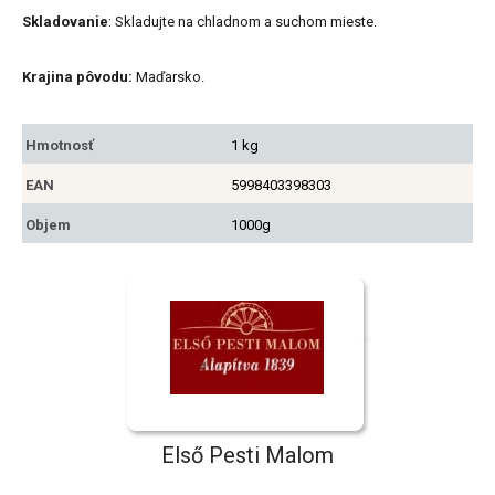
Skladovanie
: Skladujte na chladnom a suchom mieste.
Krajina pôvodu:
Maďarsko.
Hmotnosť
1 kg
EAN
5998403398303
Objem
1000g
Első Pesti Malom