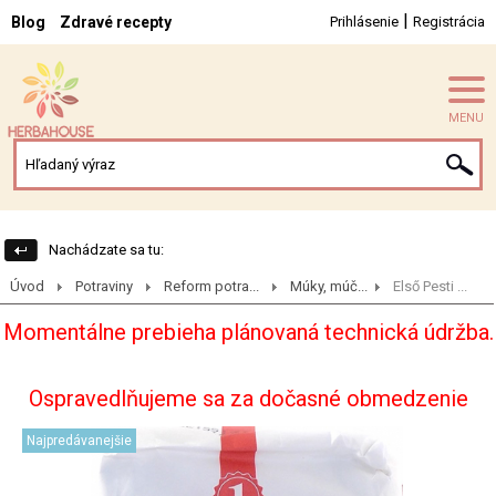
|
Blog
Zdravé recepty
Prihlásenie
Registrácia
MENU
Nachádzate sa tu:
Úvod
Potraviny
Reform potra...
Múky, múč...
Első Pesti ...
Momentálne prebieha plánovaná technická údržba.
Ospravedlňujeme sa za dočasné obmedzenie
Najpredávanejšie