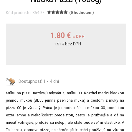
Kód produktu: 35497
(0 hodnotení)
1.80 €
s DPH
bez DPH
1.51 €
Dostupnosť:
1 - 4 dní
Múku na pizzu nazývajú mlynári aj múku 00. Rozdiel medzi hladkou
jemnou múkou (BL55 jemná pšeničná múka) a cestom z múky na
pizzu 00 je výrazný. Práca je jednoduchšia s múkou 00, pomletou
extra jemne a niekoľkokrát preosiatou, cesto je pružnejšie a dá sa
miesiť voľnejšie, pretože sa nelepí, ale stále bude veľmi elastické. V
Taliansku, domove pizze, najnáročnejší kuchári používajú na výrobu