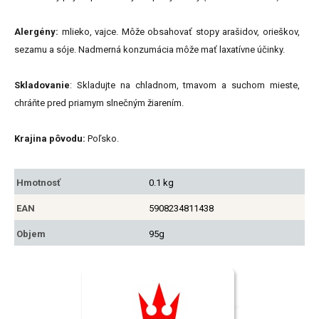
Alergény:
mlieko, vajce. Môže obsahovať stopy arašidov, orieškov,
sezamu a sóje. Nadmerná konzumácia môže mať laxatívne účinky.
Skladovanie
: Skladujte na chladnom, tmavom a suchom mieste,
chráňte pred priamym slnečným žiarením.
Krajina pôvodu:
Poľsko.
Hmotnosť
0.1 kg
EAN
5908234811438
Objem
95g