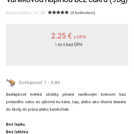
Kód produktu: 54158
(0 hodnotení)
2.25 €
s DPH
bez DPH
1.83 €
Dostupnosť:
1 - 4 dní
Bezlepkové krehké oblátky plnené vanilkovým krémom bez
pridaného cukru sú výborné ku káve, čaju, alebo ako chutná desiata
do školy, do práce alebo kamkoľvek.
Bez lepku.
Bez laktózy.