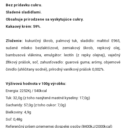
Bez prídavku cukru.
Sladené sladidlami.
Obsahuje prirodzene sa vyskytujúce cukry.
Kakaový krém: 59%.
Zloženie:
kukuričný škrob, palmový tuk, sladidlo: maltitol E965,
sušené mlieko bezlaktózové, zemiakový škrob, repkový olej,
bambusová vláknina, emulgátor: lecitín (z repky olejnej), vaječný
žĺtkový prášok, soľ, zahusťovadlo: guarová guma; arómy, objemové
činidlo (uhličitany sodné), prírodný vanilkový prášok 0,002%.
Výživová hodnota v 100g výrobku:
Energia: 2252Kj / 540kcal
Tuk: 32,0g (z toho nasýtené mastné kyseliny: 17,0g)
Sacharidy: 57,0g (z toho cukor: 7,0g)
Bielkoviny: 4,9g
Soľ: 0,48g
Referenčný príjem priemernej dospelej osoby (8400kJ/2000kcal)