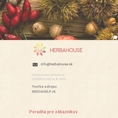
info@herbahouse.sk
Všetky práva vyhradené.
HERBAHOUSE.sk © 2026
Tvorba eshopu
:
MEDIAHELP.sk
Poradňa pre zákazníkov