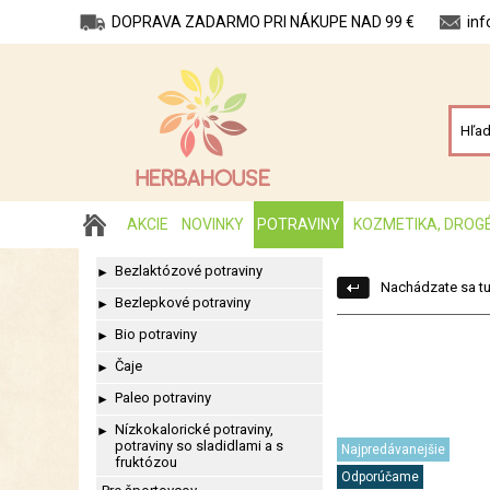
DOPRAVA ZADARMO PRI NÁKUPE NAD 99 €
in
AKCIE
NOVINKY
POTRAVINY
KOZMETIKA, DROG
Bezlaktózové potraviny
►
Nachádzate sa tu
Bezlepkové potraviny
►
Bio potraviny
►
Čaje
►
Paleo potraviny
►
Nízkokalorické potraviny,
►
potraviny so sladidlami a s
Najpredávanejšie
fruktózou
Odporúčame