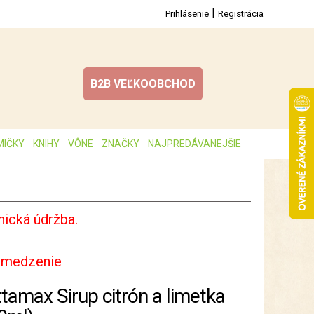
|
Prihlásenie
Registrácia
B2B VEĽKOOBCHOD
MIČKY
KNIHY
VÔNE
ZNAČKY
NAJPREDÁVANEJŠIE
ická údržba.
bmedzenie
ttamax Sirup citrón a limetka