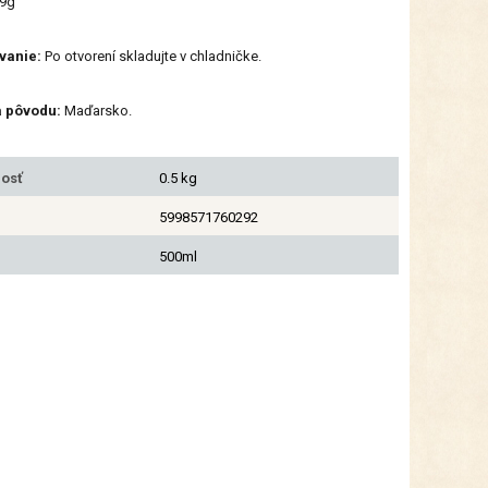
19g
vanie:
Po otvorení skladujte v chladničke.
a pôvodu:
Maďarsko.
osť
0.5 kg
5998571760292
500ml