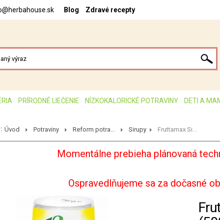
fo@herbahouse.sk
Blog
Zdravé recepty
ÉRIA
PRÍRODNÉ LIEČENIE
NÍZKOKALORICKÉ POTRAVINY
DETI A MA
:
Úvod
Potraviny
Reform potra...
Sirupy
Fruttamax Si...
Momentálne prebieha plánovaná techn
Ospravedlňujeme sa za dočasné o
Fru