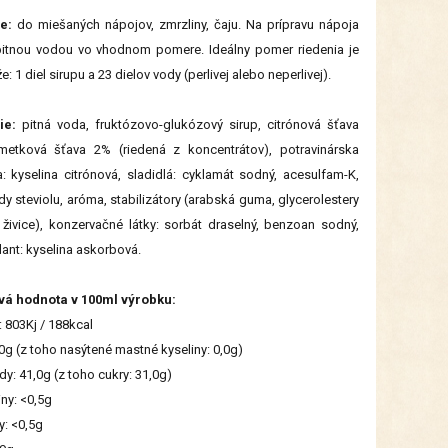
e:
do miešaných nápojov, zmrzliny, čaju. Na prípravu nápoja
pitnou vodou vo vhodnom pomere. Ideálny pomer riedenia je
že: 1 diel sirupu a 23 dielov vody (perlivej alebo neperlivej).
ie:
pitná voda, fruktózovo-glukózový sirup, citrónová šťava
metková šťava 2% (riedená z koncentrátov), ​​potravinárska
a: kyselina citrónová, sladidlá: cyklamát sodný, acesulfam-K,
dy steviolu, aróma, stabilizátory (arabská guma, glycerolestery
 živice), konzervačné látky: sorbát draselný, benzoan sodný,
dant: kyselina askorbová.
vá hodnota v 100ml výrobku:
: 803Kj / 188kcal
,0g (z toho nasýtené mastné kyseliny: 0,0g)
dy: 41,0g (z toho cukry: 31,0g)
iny: <0,5g
y: <0,5g