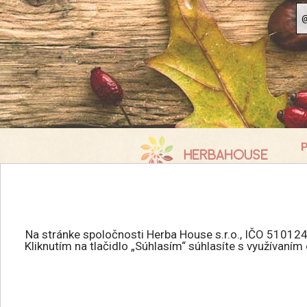
P
K
info@herbahouse.sk
O
P
Všetky práva vyhradené.
A
HERBAHOUSE.sk © 2026
Na stránke spoločnosti Herba House s.r.o., IČO 510124
R
Kliknutím na tlačidlo „Súhlasím“ súhlasíte s využívaní
Tvorba eshopu
:
R
MEDIAHELP.sk
O
C
E