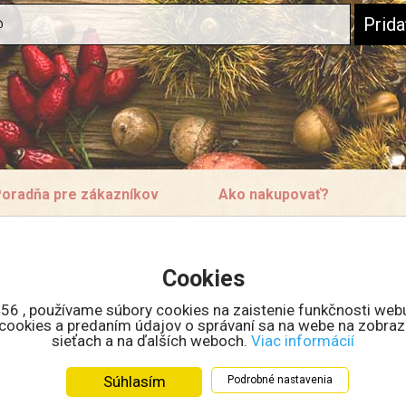
oradňa pre zákazníkov
Ako nakupovať?
ontakt
Doprava a ceny
bchodné podmienky
Veľkoobchodná spolupráca
Cookies
rečo sa registrovať?
Množstevné zľavy
ko nakupovať v eshope
56 , používame súbory cookies na zaistenie funkčnosti web
eklamácie
m cookies a predaním údajov o správaní sa na webe na zobraz
sieťach a na ďalších weboch.
Viac informácií
eklamačný formulár
chrana osobných údajov
Súhlasím
Podrobné nastavenia
ookies
lektronicke odstúpenie od zmluvy