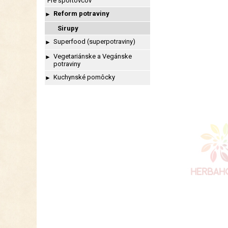
Pre športovcov
Reform potraviny
►
Sirupy
Superfood (superpotraviny)
►
Vegetariánske a Vegánske
►
potraviny
Kuchynské pomôcky
►