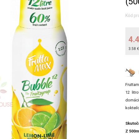
(50
Kód pr
4.
3.58 
Fruttam
12 lit
domácic
kokteilo
Skutoč
Z 500m