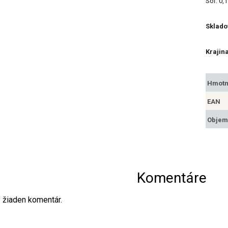
Soľ: 0,
Sklado
Krajin
Hmotn
EAN
Objem
Komentáre
ý žiaden komentár.