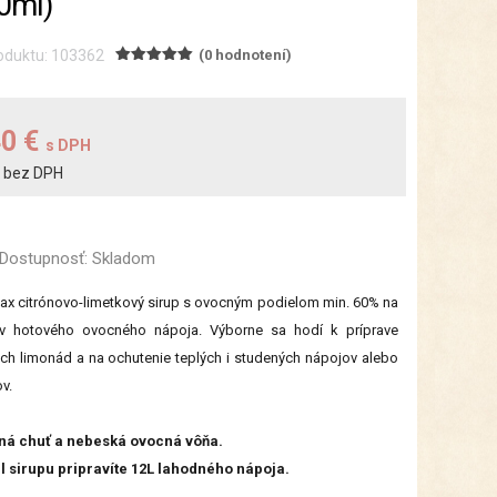
0ml)
oduktu: 103362
(0 hodnotení)
40 €
s DPH
bez DPH
€
Dostupnosť:
Skladom
ax citrónovo-limetkový sirup s ovocným podielom min. 60% na
rov hotového ovocného nápoja. Výborne sa hodí k príprave
h limonád a na ochutenie teplých i studených nápojov alebo
v.
ná chuť a nebeská ovocná vôňa.
l sirupu pripravíte 12L lahodného nápoja.