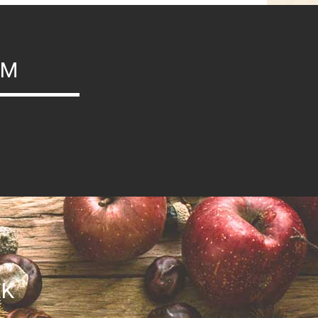
ÝM
EK