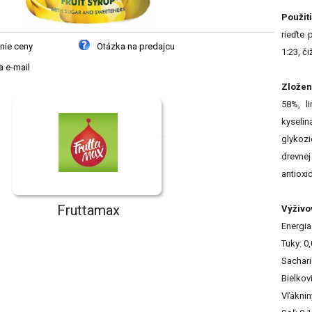
Použiti
rieďte 
nie ceny
Otázka na predajcu
1:23, či
 e-mail
Zložen
58%, li
kyselin
glykozi
drevnej
antioxi
Fruttamax
Výživo
Energia
Tuky: 0
Sachari
Bielkov
Vľáknin