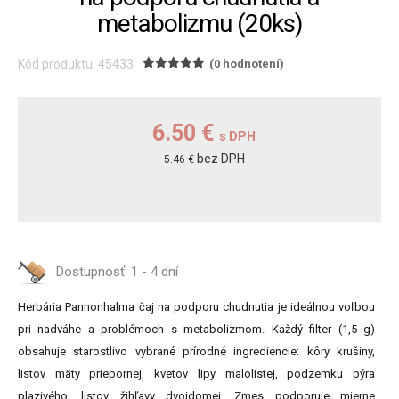
metabolizmu (20ks)
Kód produktu: 45433
(0 hodnotení)
6.50 €
s DPH
bez DPH
5.46 €
Dostupnosť:
1 - 4 dní
Herbária Pannonhalma čaj na podporu chudnutia je ideálnou voľbou
pri nadváhe a problémoch s metabolizmom. Každý filter (1,5 g)
obsahuje starostlivo vybrané prírodné ingrediencie: kôry krušiny,
listov mäty priepornej, kvetov lipy malolistej, podzemku pýra
plazivého, listov žihľavy dvojdomej. Zmes podporuje mierne