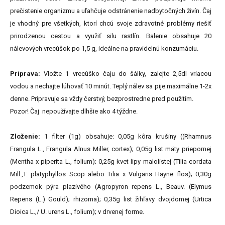
prečistenie organizmu a uľahčuje odstránenie nadbytočných živín. Čaj
je vhodný pre všetkých, ktorí chcú svoje zdravotné problémy riešiť
prirodzenou cestou a využiť silu rastlín. Balenie obsahuje 20
nálevových vrecúšok po 1,5 g, ideálne na pravidelnú konzumáciu.
Príprava:
Vložte 1 vrecúško čaju do šálky, zalejte 2,5dl vriacou
vodou a nechajte lúhovať 10 minút. Teplý nálev sa pije maximálne 1-2x
denne. Pripravuje sa vždy čerstvý, bezprostredne pred použitím.
Pozor! Čaj nepoužívajte dlhšie ako 4 týždne.
Zloženie:
1 filter (1g) obsahuje: 0,05g kôra krušiny ((Rhamnus
Frangula L., Frangula Alnus Miller, cortex); 0,05g list mäty priepornej
(Mentha x piperita L., folium); 0,25g kvet lipy malolistej (Tilia cordata
Mill.,T. platyphyllos Scop alebo Tilia x Vulgaris Hayne flos); 0,30g
podzemok pýra plazivého (Agropyron repens L., Beauv. (Elymus
Repens (L.) Gould); rhizoma); 0,35g list žihľavy dvojdomej (Urtica
Dioica L.,/ U. urens L., folium); v drvenej forme.