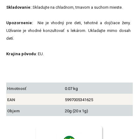
Skladovanie:
Skladujte na chladnom, tmavom a suchom mieste.
Upozornenie:
Nie je vhodný pre deti, tehotné a dojčiace ženy.
Užívanie je vhodné konzultovať s lekárom. Ukladajte mimo dosah
detí.
Krajina pôvodu
: EU.
Hmotnosť
0.07 kg
EAN
5997005341625
Objem
20g (20 x 1g)